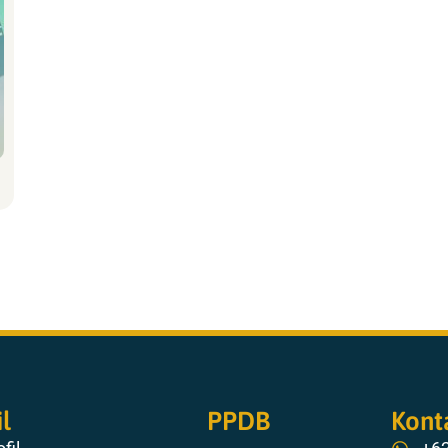
il
PPDB
Kont