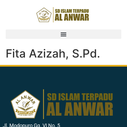
Fita Azizah, S.Pd.
Jl. Modopuro Gg. VI No. 5