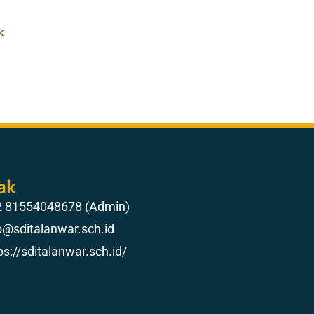
k
ak
2 81554048678 (Admin)
o@sditalanwar.sch.id
ps://sditalanwar.sch.id/