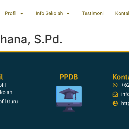
Profil
Info Sekolah
Testimoni
Konta
hana, S.Pd.
il
PPDB
Kont
fil
+6
kolah
inf
ofil Guru
htt